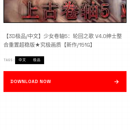
【3D极品/中文】少女卷轴5：轮回之歌 V4.0绅士整
合重置超稳版★究极画质【新作/151G】
TAGS:
中文
极品
→
DOWNLOAD NOW