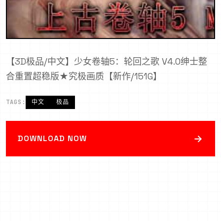
【3D极品/中文】少女卷轴5：轮回之歌 V4.0绅士整
合重置超稳版★究极画质【新作/151G】
TAGS:
中文
极品
→
DOWNLOAD NOW