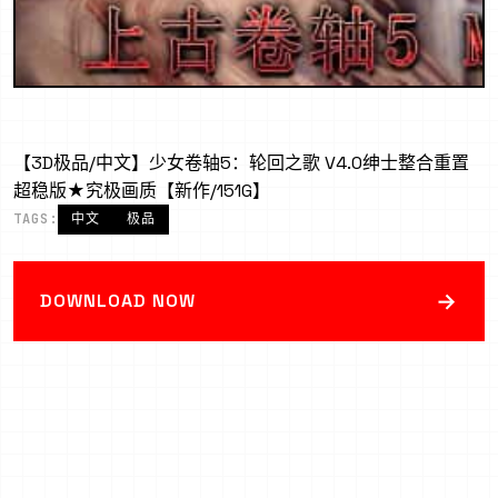
【3D极品/中文】少女卷轴5：轮回之歌 V4.0绅士整合重置
超稳版★究极画质【新作/151G】
TAGS:
中文
极品
→
DOWNLOAD NOW