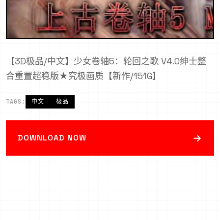
【3D极品/中文】少女卷轴5：轮回之歌 V4.0绅士整
合重置超稳版★究极画质【新作/151G】
TAGS:
中文
极品
→
DOWNLOAD NOW