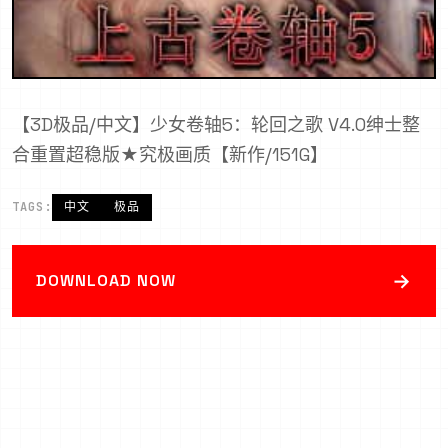
【3D极品/中文】少女卷轴5：轮回之歌 V4.0绅士整
合重置超稳版★究极画质【新作/151G】
TAGS:
中文
极品
→
DOWNLOAD NOW