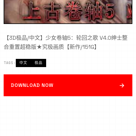
【3D极品/中文】少女卷轴5：轮回之歌 V4.0绅士整
合重置超稳版★究极画质【新作/151G】
TAGS:
中文
极品
→
DOWNLOAD NOW