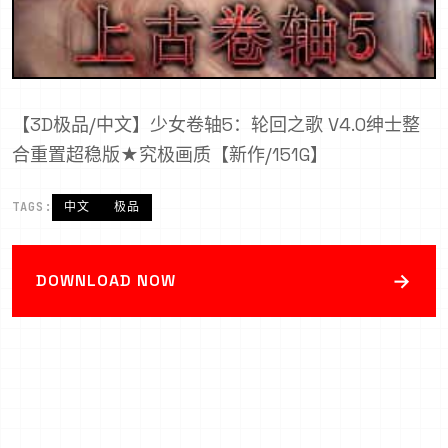
【3D极品/中文】少女卷轴5：轮回之歌 V4.0绅士整
合重置超稳版★究极画质【新作/151G】
TAGS:
中文
极品
→
DOWNLOAD NOW